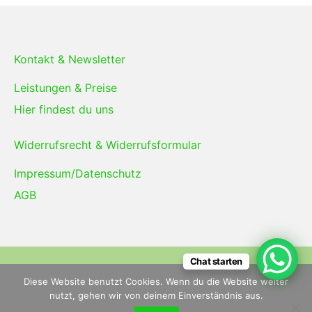
Kontakt & Newsletter
Leistungen & Preise
Hier findest du uns
Widerrufsrecht & Widerrufsformular
Impressum/Datenschutz
AGB
Chat starten
Copyright © 2026
Energieheilschmiede
— powered
Diese Website benutzt Cookies. Wenn du die Website weiter
by
Suki
nutzt, gehen wir von deinem Einverständnis aus.