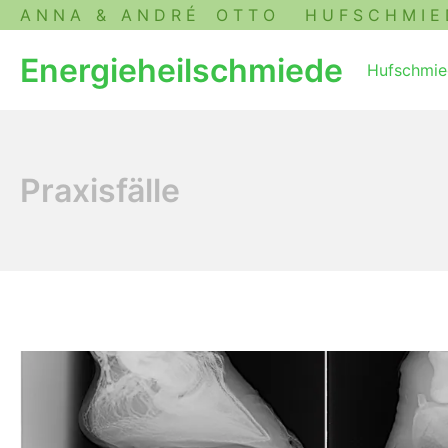
A N N A & A N D R É O T T O H U F S C H M I E D E 
Energieheilschmiede
Hufschmie
Praxisfälle