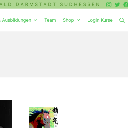
A L D D A R M S T A D T S Ü D H E S S E N
& Ausbildungen
Team
Shop
Login Kurse