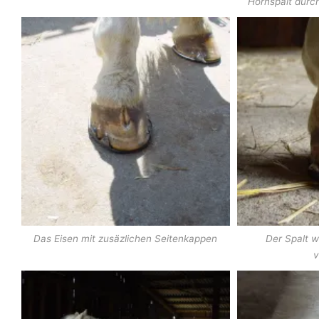
Hornspalt durc
Das Eisen mit zusäzlichen Seitenkappen
Der Spalt 
v