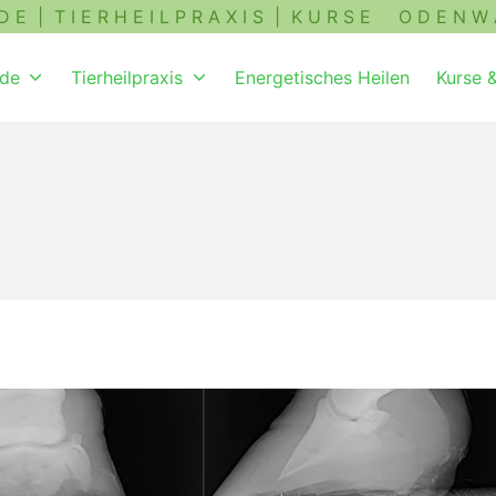
| T I E R H E I L P R A X I S | K U R S E O D E N W 
de
Tierheilpraxis
Energetisches Heilen
Kurse 