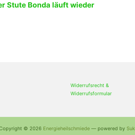
er Stute Bonda läuft wieder
Widerrufsrecht &
Widerrufsformular
Copyright © 2026
Energieheilschmiede
— powered by
Suk