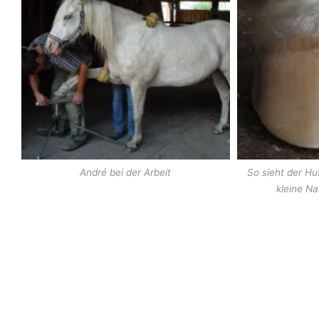
André bei der Arbeit
So sieht der Huf
kleine Na