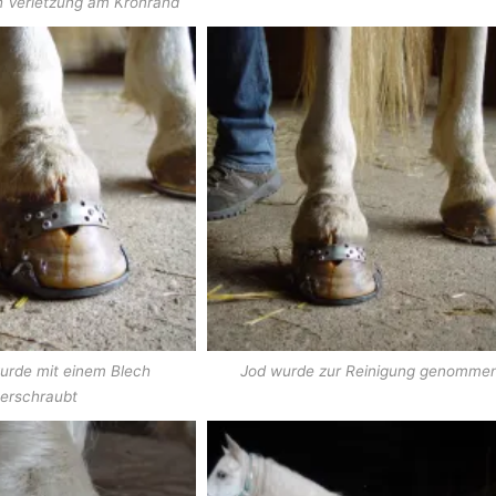
h Verletzung am Kronrand
wurde mit einem Blech
Jod wurde zur Reinigung genomme
erschraubt