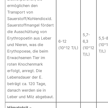
ermöglichen den
Transport von
Sauerstoff/Kohlendioxid.
Sauerstoffmangel fördert
die Ausschüttung von
5,7-
Erythropoetin aus Leber
5,5-
6-12
6,3
und Nieren, was die
(10^
(10^12 T/L)
(10^12
Erythopoese, die beim
T/L)
T/L)
Erwachsenen Tier im
roten Knochenmark
erfolgt, anregt. Die
Lebensdauer der E.
beträgt ca. 120 Tage,
danach werden sie in
Leber und Milz abgebaut.
Hämatokrit
=