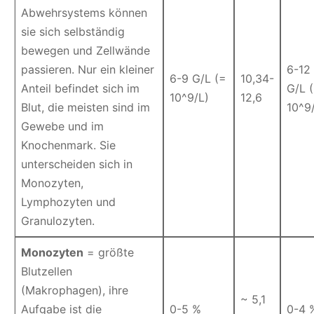
Abwehrsystems können
sie sich selbständig
bewegen und Zellwände
passieren. Nur ein kleiner
6-12
6-9 G/L (=
10,34-
Anteil befindet sich im
G/L 
10^9/L)
12,6
Blut, die meisten sind im
10^9
Gewebe und im
Knochenmark. Sie
unterscheiden sich in
Monozyten,
Lymphozyten und
Granulozyten.
Monozyten
= größte
Blutzellen
(Makrophagen), ihre
~ 5,1
Aufgabe ist die
0-5 %
0-4 