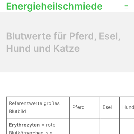
Energieheilschmiede
Zum
Mo
Inhalt
springen
Blutwerte für Pferd, Esel,
Hund und Katze
Referenzwerte großes
Pferd
Esel
Hun
Blutbild
Erythrozyten
= rote
Blutkörperchen, sie