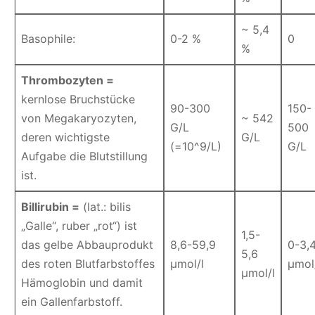
~ 5,4
Basophile:
0-2 %
0
%
Thrombozyten =
kernlose Bruchstücke
90-300
150-
von Megakaryozyten,
~ 542
G/L
500
deren wichtigste
G/L
(=10^9/L)
G/L
Aufgabe die Blutstillung
ist.
Billirubin =
(lat.: bilis
„Galle“, ruber „rot“) ist
1,5-
das gelbe Abbauprodukt
8,6-59,9
0-3,
5,6
des roten Blutfarbstoffes
µmol/l
µmol
µmol/l
Hämoglobin und damit
ein Gallenfarbstoff.