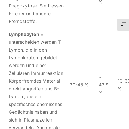
%
Phagozytose. Sie fressen
Erreger und andere
Fremdstoffe.
Schri
Lymphozyten =
unterscheiden werden T-
Lymph. die in den
Lymphknoten gebildet
werden und einer
Zellulären Immunreaktion
~
Körperfremdes Material
13-3
20-45 %
42,9
direkt angreifen und B-
%
%
Lymph., die ein
spezifisches chemisches
Gedächtnis haben und
sich in Plasmazellen
verwandeln ->humorale