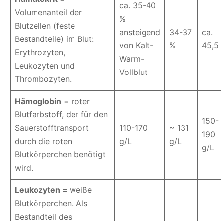
ca. 35-40
Volumenanteil der
%
Blutzellen (feste
ansteigend
34-37
ca.
Bestandteile) im Blut:
von Kalt-
%
45,5
Erythrozyten,
Warm-
Leukozyten und
Vollblut
Thrombozyten.
Hämoglobin
= roter
Blutfarbstoff, der für den
150-
Sauerstofftransport
110-170
~ 131
190
durch die roten
g/L
g/L
g/L
Blutkörperchen benötigt
wird.
Leukozyten =
weiße
Blutkörperchen. Als
Bestandteil des