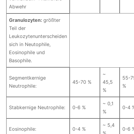
Abwehr
Granulozyten:
größter
Teil der
Leukozytenunterscheiden
sich in Neutophile,
Eosinophile und
Basophile.
~
Segmentkernige
55-7
45-70 %
45,5
Neutrophile:
%
%
~ 0,1
Stabkernige Neutrophile:
0-6 %
0-4 
%
~ 5,4
Eosinophile:
0-4 %
0-6 
%