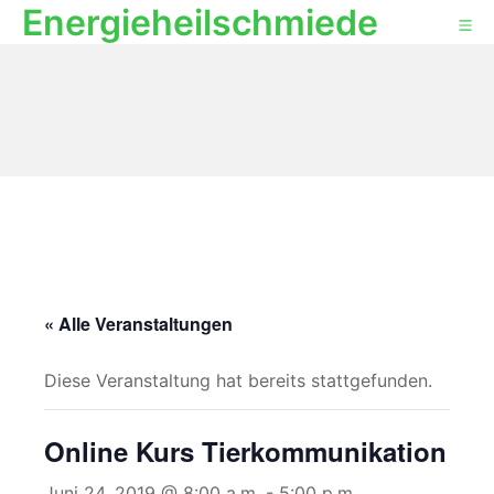
Energieheilschmiede
Zum
Mo
Inhalt
springen
« Alle Veranstaltungen
Diese Veranstaltung hat bereits stattgefunden.
Online Kurs Tierkommunikation
Juni 24, 2019 @ 8:00 a.m.
-
5:00 p.m.