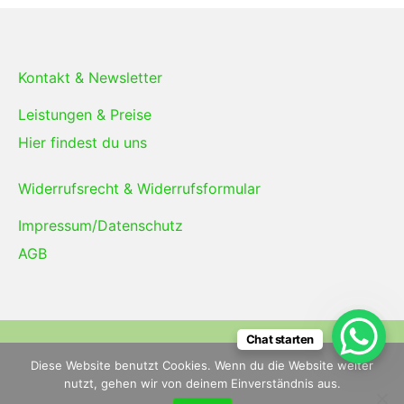
Kontakt & Newsletter
Leistungen & Preise
Hier findest du uns
Widerrufsrecht & Widerrufsformular
Impressum/Datenschutz
AGB
Chat starten
Copyright © 2026
Energieheilschmiede
— powered
Diese Website benutzt Cookies. Wenn du die Website weiter
by
Suki
nutzt, gehen wir von deinem Einverständnis aus.