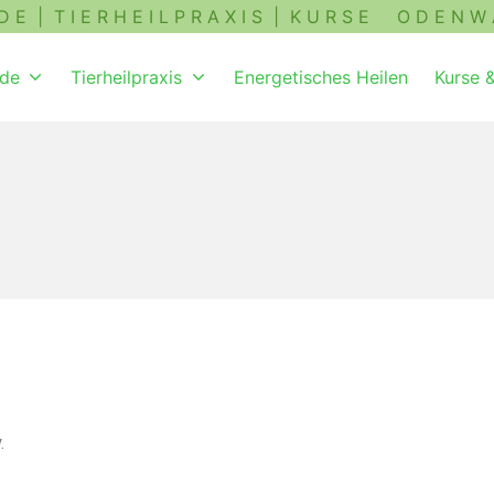
| T I E R H E I L P R A X I S | K U R S E O D E N W 
de
Tierheilpraxis
Energetisches Heilen
Kurse 
.