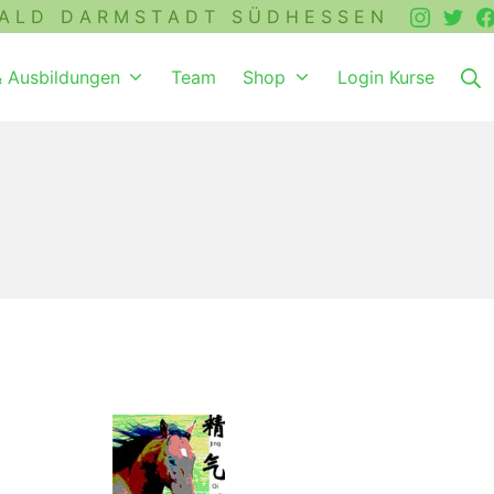
A L D D A R M S T A D T S Ü D H E S S E N
& Ausbildungen
Team
Shop
Login Kurse