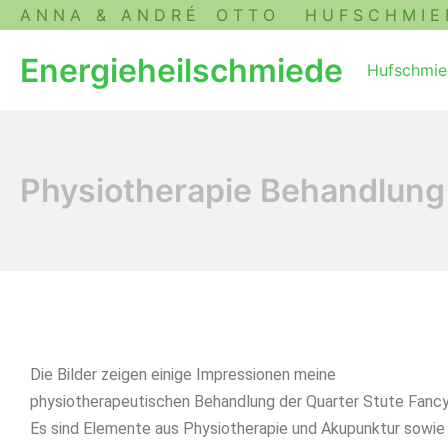
A N N A & A N D R É O T T O H U F S C H M I E D E 
Energieheilschmiede
Hufschmie
Physiotherapie Behandlung
Die Bilder zeigen einige Impressionen meine
physiotherapeutischen Behandlung der Quarter Stute Fancy
Es sind Elemente aus Physiotherapie und Akupunktur sowie