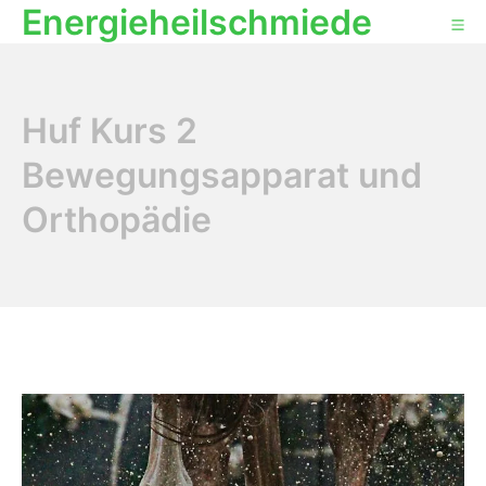
Energieheilschmiede
Huf Kurs 2
Bewegungsapparat und
Orthopädie