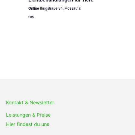
A
Online
Ihrigstraße 34, Mossautal
g
n
€85,
e
s
n
i
S
c
u
h
t
c
e
h
n
e
-
u
Kontakt & Newsletter
N
n
a
Leistungen & Preise
d
v
Hier findest du uns
A